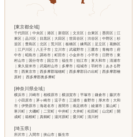
[東京都全域]
千代田区｜中央区｜港区｜新宿区｜文京区｜台東区｜墨田区｜江
東区｜品川区｜目黒区｜大田区｜世田谷区｜渋谷区｜中野区｜杉
並区｜豊島区｜北区｜荒川区｜板橋区｜練馬区｜足立区｜葛飾区
｜江戸川区｜八王子市｜立川市｜武蔵野市｜三鷹市｜青梅市｜府
中市｜昭島市｜調布市｜町田市｜小金井市｜小平市｜日野市｜東
村山市｜国分寺市｜国立市｜福生市｜狛江市｜東大和市｜清瀬市
｜東久留米市｜武蔵村山市｜多摩市｜稲城市｜羽村市｜あきる野
市｜西東京市｜西多摩郡瑞穂町｜西多摩郡日の出町｜西多摩郡檜
原村｜ 西多摩郡奥多摩町
[神奈川県全域］
横浜市｜川崎市｜相模原市｜横須賀市｜平塚市｜鎌倉市｜藤沢市
｜小田原市｜茅ヶ崎市｜逗子市｜三浦市｜秦野市｜厚木市｜大和
市｜伊勢原市｜海老名市｜座間市｜南足柄市｜綾瀬市｜葉山町｜
寒川町｜大磯町｜二宮町｜中井町｜大井町｜松田町｜山北町｜開
成町｜箱根町｜真鶴町｜湯河原町｜愛川町｜清川村
[埼玉県］
所沢市｜入間市｜挟山市｜飯生市