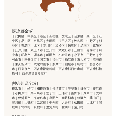
[東京都全域]
千代田区｜中央区｜港区｜新宿区｜文京区｜台東区｜墨田区｜江
東区｜品川区｜目黒区｜大田区｜世田谷区｜渋谷区｜中野区｜杉
並区｜豊島区｜北区｜荒川区｜板橋区｜練馬区｜足立区｜葛飾区
｜江戸川区｜八王子市｜立川市｜武蔵野市｜三鷹市｜青梅市｜府
中市｜昭島市｜調布市｜町田市｜小金井市｜小平市｜日野市｜東
村山市｜国分寺市｜国立市｜福生市｜狛江市｜東大和市｜清瀬市
｜東久留米市｜武蔵村山市｜多摩市｜稲城市｜羽村市｜あきる野
市｜西東京市｜西多摩郡瑞穂町｜西多摩郡日の出町｜西多摩郡檜
原村｜ 西多摩郡奥多摩町
[神奈川県全域］
横浜市｜川崎市｜相模原市｜横須賀市｜平塚市｜鎌倉市｜藤沢市
｜小田原市｜茅ヶ崎市｜逗子市｜三浦市｜秦野市｜厚木市｜大和
市｜伊勢原市｜海老名市｜座間市｜南足柄市｜綾瀬市｜葉山町｜
寒川町｜大磯町｜二宮町｜中井町｜大井町｜松田町｜山北町｜開
成町｜箱根町｜真鶴町｜湯河原町｜愛川町｜清川村