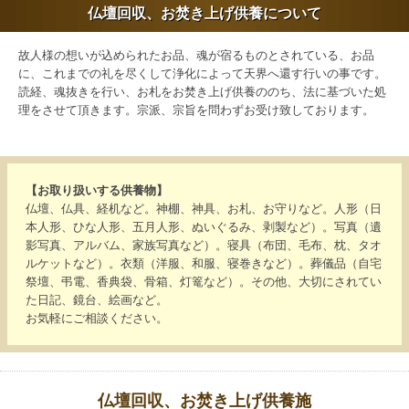
仏壇回収、お焚き上げ供養について
故人様の想いが込められたお品、魂が宿るものとされている、お品
に、これまでの礼を尽くして浄化によって天界へ還す行いの事です。
読経、魂抜きを行い、お札をお焚き上げ供養ののち、法に基づいた処
理をさせて頂きます。宗派、宗旨を問わずお受け致しております。
【お取り扱いする供養物】
仏壇、仏具、経机など。神棚、神具、お札、お守りなど。人形（日
本人形、ひな人形、五月人形、ぬいぐるみ、剥製など）。写真（遺
影写真、アルバム、家族写真など）。寝具（布団、毛布、枕、タオ
ルケットなど）。衣類（洋服、和服、寝巻きなど）。葬儀品（自宅
祭壇、弔電、香典袋、骨箱、灯篭など）。その他、大切にされてい
た日記、鏡台、絵画など。
お気軽にご相談ください。
仏壇回収、お焚き上げ供養施