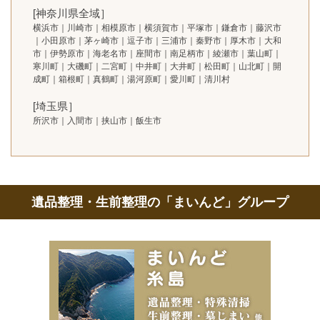
[神奈川県全域］
横浜市｜川崎市｜相模原市｜横須賀市｜平塚市｜鎌倉市｜藤沢市
｜小田原市｜茅ヶ崎市｜逗子市｜三浦市｜秦野市｜厚木市｜大和
市｜伊勢原市｜海老名市｜座間市｜南足柄市｜綾瀬市｜葉山町｜
寒川町｜大磯町｜二宮町｜中井町｜大井町｜松田町｜山北町｜開
成町｜箱根町｜真鶴町｜湯河原町｜愛川町｜清川村
[埼玉県］
所沢市｜入間市｜挟山市｜飯生市
遺品整理・生前整理の「まいんど」グループ