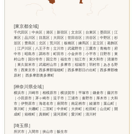
[東京都全域]
千代田区｜中央区｜港区｜新宿区｜文京区｜台東区｜墨田区｜江
東区｜品川区｜目黒区｜大田区｜世田谷区｜渋谷区｜中野区｜杉
並区｜豊島区｜北区｜荒川区｜板橋区｜練馬区｜足立区｜葛飾区
｜江戸川区｜八王子市｜立川市｜武蔵野市｜三鷹市｜青梅市｜府
中市｜昭島市｜調布市｜町田市｜小金井市｜小平市｜日野市｜東
村山市｜国分寺市｜国立市｜福生市｜狛江市｜東大和市｜清瀬市
｜東久留米市｜武蔵村山市｜多摩市｜稲城市｜羽村市｜あきる野
市｜西東京市｜西多摩郡瑞穂町｜西多摩郡日の出町｜西多摩郡檜
原村｜ 西多摩郡奥多摩町
[神奈川県全域］
横浜市｜川崎市｜相模原市｜横須賀市｜平塚市｜鎌倉市｜藤沢市
｜小田原市｜茅ヶ崎市｜逗子市｜三浦市｜秦野市｜厚木市｜大和
市｜伊勢原市｜海老名市｜座間市｜南足柄市｜綾瀬市｜葉山町｜
寒川町｜大磯町｜二宮町｜中井町｜大井町｜松田町｜山北町｜開
成町｜箱根町｜真鶴町｜湯河原町｜愛川町｜清川村
[埼玉県］
所沢市｜入間市｜挟山市｜飯生市