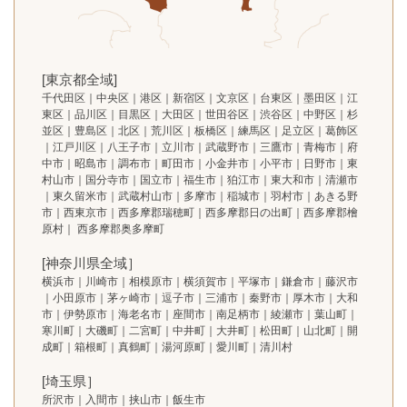
[東京都全域]
千代田区｜中央区｜港区｜新宿区｜文京区｜台東区｜墨田区｜江
東区｜品川区｜目黒区｜大田区｜世田谷区｜渋谷区｜中野区｜杉
並区｜豊島区｜北区｜荒川区｜板橋区｜練馬区｜足立区｜葛飾区
｜江戸川区｜八王子市｜立川市｜武蔵野市｜三鷹市｜青梅市｜府
中市｜昭島市｜調布市｜町田市｜小金井市｜小平市｜日野市｜東
村山市｜国分寺市｜国立市｜福生市｜狛江市｜東大和市｜清瀬市
｜東久留米市｜武蔵村山市｜多摩市｜稲城市｜羽村市｜あきる野
市｜西東京市｜西多摩郡瑞穂町｜西多摩郡日の出町｜西多摩郡檜
原村｜ 西多摩郡奥多摩町
[神奈川県全域］
横浜市｜川崎市｜相模原市｜横須賀市｜平塚市｜鎌倉市｜藤沢市
｜小田原市｜茅ヶ崎市｜逗子市｜三浦市｜秦野市｜厚木市｜大和
市｜伊勢原市｜海老名市｜座間市｜南足柄市｜綾瀬市｜葉山町｜
寒川町｜大磯町｜二宮町｜中井町｜大井町｜松田町｜山北町｜開
成町｜箱根町｜真鶴町｜湯河原町｜愛川町｜清川村
[埼玉県］
所沢市｜入間市｜挟山市｜飯生市