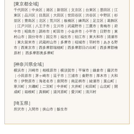
[東京都全域]
千代田区｜中央区｜港区｜新宿区｜文京区｜台東区｜墨田区｜江
東区｜品川区｜目黒区｜大田区｜世田谷区｜渋谷区｜中野区｜杉
並区｜豊島区｜北区｜荒川区｜板橋区｜練馬区｜足立区｜葛飾区
｜江戸川区｜八王子市｜立川市｜武蔵野市｜三鷹市｜青梅市｜府
中市｜昭島市｜調布市｜町田市｜小金井市｜小平市｜日野市｜東
村山市｜国分寺市｜国立市｜福生市｜狛江市｜東大和市｜清瀬市
｜東久留米市｜武蔵村山市｜多摩市｜稲城市｜羽村市｜あきる野
市｜西東京市｜西多摩郡瑞穂町｜西多摩郡日の出町｜西多摩郡檜
原村｜ 西多摩郡奥多摩町
[神奈川県全域］
横浜市｜川崎市｜相模原市｜横須賀市｜平塚市｜鎌倉市｜藤沢市
｜小田原市｜茅ヶ崎市｜逗子市｜三浦市｜秦野市｜厚木市｜大和
市｜伊勢原市｜海老名市｜座間市｜南足柄市｜綾瀬市｜葉山町｜
寒川町｜大磯町｜二宮町｜中井町｜大井町｜松田町｜山北町｜開
成町｜箱根町｜真鶴町｜湯河原町｜愛川町｜清川村
[埼玉県］
所沢市｜入間市｜挟山市｜飯生市