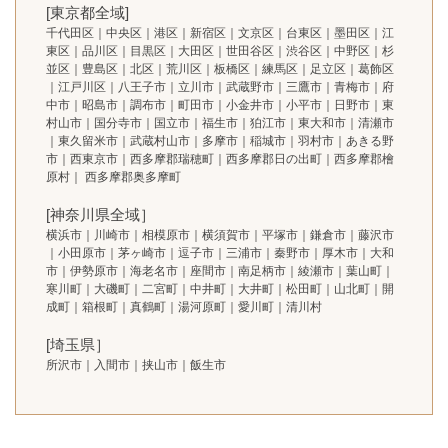
[東京都全域]
千代田区｜中央区｜港区｜新宿区｜文京区｜台東区｜墨田区｜江
東区｜品川区｜目黒区｜大田区｜世田谷区｜渋谷区｜中野区｜杉
並区｜豊島区｜北区｜荒川区｜板橋区｜練馬区｜足立区｜葛飾区
｜江戸川区｜八王子市｜立川市｜武蔵野市｜三鷹市｜青梅市｜府
中市｜昭島市｜調布市｜町田市｜小金井市｜小平市｜日野市｜東
村山市｜国分寺市｜国立市｜福生市｜狛江市｜東大和市｜清瀬市
｜東久留米市｜武蔵村山市｜多摩市｜稲城市｜羽村市｜あきる野
市｜西東京市｜西多摩郡瑞穂町｜西多摩郡日の出町｜西多摩郡檜
原村｜ 西多摩郡奥多摩町
[神奈川県全域］
横浜市｜川崎市｜相模原市｜横須賀市｜平塚市｜鎌倉市｜藤沢市
｜小田原市｜茅ヶ崎市｜逗子市｜三浦市｜秦野市｜厚木市｜大和
市｜伊勢原市｜海老名市｜座間市｜南足柄市｜綾瀬市｜葉山町｜
寒川町｜大磯町｜二宮町｜中井町｜大井町｜松田町｜山北町｜開
成町｜箱根町｜真鶴町｜湯河原町｜愛川町｜清川村
[埼玉県］
所沢市｜入間市｜挟山市｜飯生市