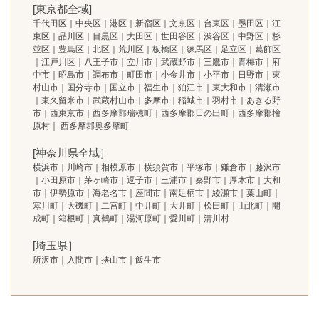
[東京都全域]
千代田区｜中央区｜港区｜新宿区｜文京区｜台東区｜墨田区｜江
東区｜品川区｜目黒区｜大田区｜世田谷区｜渋谷区｜中野区｜杉
並区｜豊島区｜北区｜荒川区｜板橋区｜練馬区｜足立区｜葛飾区
｜江戸川区｜八王子市｜立川市｜武蔵野市｜三鷹市｜青梅市｜府
中市｜昭島市｜調布市｜町田市｜小金井市｜小平市｜日野市｜東
村山市｜国分寺市｜国立市｜福生市｜狛江市｜東大和市｜清瀬市
｜東久留米市｜武蔵村山市｜多摩市｜稲城市｜羽村市｜あきる野
市｜西東京市｜西多摩郡瑞穂町｜西多摩郡日の出町｜西多摩郡檜
原村｜ 西多摩郡奥多摩町
[神奈川県全域］
横浜市｜川崎市｜相模原市｜横須賀市｜平塚市｜鎌倉市｜藤沢市
｜小田原市｜茅ヶ崎市｜逗子市｜三浦市｜秦野市｜厚木市｜大和
市｜伊勢原市｜海老名市｜座間市｜南足柄市｜綾瀬市｜葉山町｜
寒川町｜大磯町｜二宮町｜中井町｜大井町｜松田町｜山北町｜開
成町｜箱根町｜真鶴町｜湯河原町｜愛川町｜清川村
[埼玉県］
所沢市｜入間市｜挟山市｜飯生市