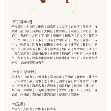
[東京都全域]
千代田区｜中央区｜港区｜新宿区｜文京区｜台東区｜墨田区｜江
東区｜品川区｜目黒区｜大田区｜世田谷区｜渋谷区｜中野区｜杉
並区｜豊島区｜北区｜荒川区｜板橋区｜練馬区｜足立区｜葛飾区
｜江戸川区｜八王子市｜立川市｜武蔵野市｜三鷹市｜青梅市｜府
中市｜昭島市｜調布市｜町田市｜小金井市｜小平市｜日野市｜東
村山市｜国分寺市｜国立市｜福生市｜狛江市｜東大和市｜清瀬市
｜東久留米市｜武蔵村山市｜多摩市｜稲城市｜羽村市｜あきる野
市｜西東京市｜西多摩郡瑞穂町｜西多摩郡日の出町｜西多摩郡檜
原村｜ 西多摩郡奥多摩町
[神奈川県全域］
横浜市｜川崎市｜相模原市｜横須賀市｜平塚市｜鎌倉市｜藤沢市
｜小田原市｜茅ヶ崎市｜逗子市｜三浦市｜秦野市｜厚木市｜大和
市｜伊勢原市｜海老名市｜座間市｜南足柄市｜綾瀬市｜葉山町｜
寒川町｜大磯町｜二宮町｜中井町｜大井町｜松田町｜山北町｜開
成町｜箱根町｜真鶴町｜湯河原町｜愛川町｜清川村
[埼玉県］
所沢市｜入間市｜挟山市｜飯生市