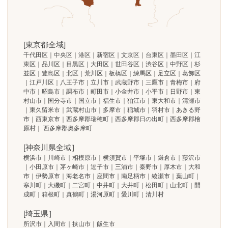
[東京都全域]
千代田区｜中央区｜港区｜新宿区｜文京区｜台東区｜墨田区｜江
東区｜品川区｜目黒区｜大田区｜世田谷区｜渋谷区｜中野区｜杉
並区｜豊島区｜北区｜荒川区｜板橋区｜練馬区｜足立区｜葛飾区
｜江戸川区｜八王子市｜立川市｜武蔵野市｜三鷹市｜青梅市｜府
中市｜昭島市｜調布市｜町田市｜小金井市｜小平市｜日野市｜東
村山市｜国分寺市｜国立市｜福生市｜狛江市｜東大和市｜清瀬市
｜東久留米市｜武蔵村山市｜多摩市｜稲城市｜羽村市｜あきる野
市｜西東京市｜西多摩郡瑞穂町｜西多摩郡日の出町｜西多摩郡檜
原村｜ 西多摩郡奥多摩町
[神奈川県全域］
横浜市｜川崎市｜相模原市｜横須賀市｜平塚市｜鎌倉市｜藤沢市
｜小田原市｜茅ヶ崎市｜逗子市｜三浦市｜秦野市｜厚木市｜大和
市｜伊勢原市｜海老名市｜座間市｜南足柄市｜綾瀬市｜葉山町｜
寒川町｜大磯町｜二宮町｜中井町｜大井町｜松田町｜山北町｜開
成町｜箱根町｜真鶴町｜湯河原町｜愛川町｜清川村
[埼玉県］
所沢市｜入間市｜挟山市｜飯生市