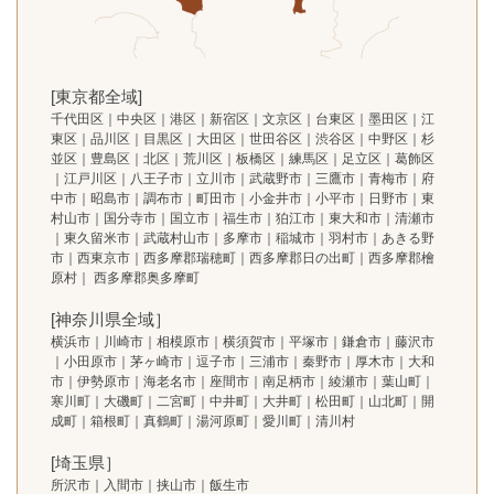
[東京都全域]
千代田区｜中央区｜港区｜新宿区｜文京区｜台東区｜墨田区｜江
東区｜品川区｜目黒区｜大田区｜世田谷区｜渋谷区｜中野区｜杉
並区｜豊島区｜北区｜荒川区｜板橋区｜練馬区｜足立区｜葛飾区
｜江戸川区｜八王子市｜立川市｜武蔵野市｜三鷹市｜青梅市｜府
中市｜昭島市｜調布市｜町田市｜小金井市｜小平市｜日野市｜東
村山市｜国分寺市｜国立市｜福生市｜狛江市｜東大和市｜清瀬市
｜東久留米市｜武蔵村山市｜多摩市｜稲城市｜羽村市｜あきる野
市｜西東京市｜西多摩郡瑞穂町｜西多摩郡日の出町｜西多摩郡檜
原村｜ 西多摩郡奥多摩町
[神奈川県全域］
横浜市｜川崎市｜相模原市｜横須賀市｜平塚市｜鎌倉市｜藤沢市
｜小田原市｜茅ヶ崎市｜逗子市｜三浦市｜秦野市｜厚木市｜大和
市｜伊勢原市｜海老名市｜座間市｜南足柄市｜綾瀬市｜葉山町｜
寒川町｜大磯町｜二宮町｜中井町｜大井町｜松田町｜山北町｜開
成町｜箱根町｜真鶴町｜湯河原町｜愛川町｜清川村
[埼玉県］
所沢市｜入間市｜挟山市｜飯生市