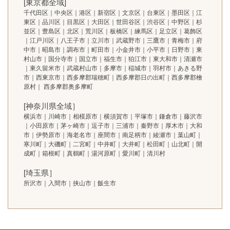
[東京都全域]
千代田区｜中央区｜港区｜新宿区｜文京区｜台東区｜墨田区｜江
東区｜品川区｜目黒区｜大田区｜世田谷区｜渋谷区｜中野区｜杉
並区｜豊島区｜北区｜荒川区｜板橋区｜練馬区｜足立区｜葛飾区
｜江戸川区｜八王子市｜立川市｜武蔵野市｜三鷹市｜青梅市｜府
中市｜昭島市｜調布市｜町田市｜小金井市｜小平市｜日野市｜東
村山市｜国分寺市｜国立市｜福生市｜狛江市｜東大和市｜清瀬市
｜東久留米市｜武蔵村山市｜多摩市｜稲城市｜羽村市｜あきる野
市｜西東京市｜西多摩郡瑞穂町｜西多摩郡日の出町｜西多摩郡檜
原村｜ 西多摩郡奥多摩町
[神奈川県全域］
横浜市｜川崎市｜相模原市｜横須賀市｜平塚市｜鎌倉市｜藤沢市
｜小田原市｜茅ヶ崎市｜逗子市｜三浦市｜秦野市｜厚木市｜大和
市｜伊勢原市｜海老名市｜座間市｜南足柄市｜綾瀬市｜葉山町｜
寒川町｜大磯町｜二宮町｜中井町｜大井町｜松田町｜山北町｜開
成町｜箱根町｜真鶴町｜湯河原町｜愛川町｜清川村
[埼玉県］
所沢市｜入間市｜挟山市｜飯生市