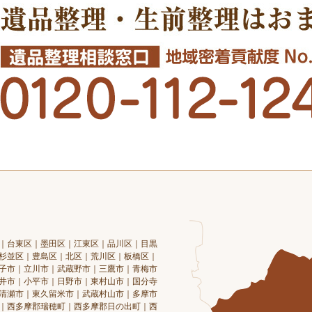
｜台東区｜墨田区｜江東区｜品川区｜目黒
杉並区｜豊島区｜北区｜荒川区｜板橋区｜
子市｜立川市｜武蔵野市｜三鷹市｜青梅市
井市｜小平市｜日野市｜東村山市｜国分寺
清瀬市｜東久留米市｜武蔵村山市｜多摩市
｜西多摩郡瑞穂町｜西多摩郡日の出町｜西