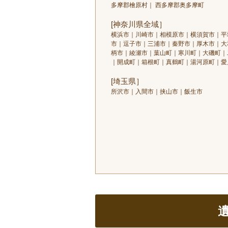
多摩郡檜原村｜ 西多摩郡奥多摩町
[神奈川県全域］
横浜市｜川崎市｜相模原市｜横須賀市｜平
市｜逗子市｜三浦市｜秦野市｜厚木市｜大
柄市｜綾瀬市｜葉山町｜寒川町｜大磯町｜
｜開成町｜箱根町｜真鶴町｜湯河原町｜愛
[埼玉県］
所沢市｜入間市｜挟山市｜飯生市