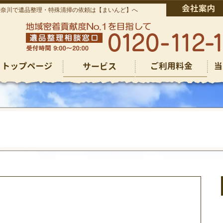
神奈川で遺品整理・特殊清掃の依頼は【まいんど】へ
仏壇回収
仏壇回収
その他のご依頼
ゴミ屋敷清掃
遺品整理
生前整理
特殊清掃
その他のご依頼
ゴミ屋敷清掃
遺品整理
生前整理
特殊清掃
お焚き上げ供養
お焚き上げ供養