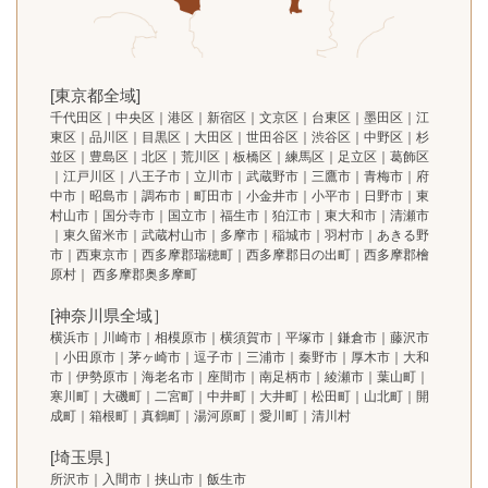
[東京都全域]
千代田区｜中央区｜港区｜新宿区｜文京区｜台東区｜墨田区｜江
東区｜品川区｜目黒区｜大田区｜世田谷区｜渋谷区｜中野区｜杉
並区｜豊島区｜北区｜荒川区｜板橋区｜練馬区｜足立区｜葛飾区
｜江戸川区｜八王子市｜立川市｜武蔵野市｜三鷹市｜青梅市｜府
中市｜昭島市｜調布市｜町田市｜小金井市｜小平市｜日野市｜東
村山市｜国分寺市｜国立市｜福生市｜狛江市｜東大和市｜清瀬市
｜東久留米市｜武蔵村山市｜多摩市｜稲城市｜羽村市｜あきる野
市｜西東京市｜西多摩郡瑞穂町｜西多摩郡日の出町｜西多摩郡檜
原村｜ 西多摩郡奥多摩町
[神奈川県全域］
横浜市｜川崎市｜相模原市｜横須賀市｜平塚市｜鎌倉市｜藤沢市
｜小田原市｜茅ヶ崎市｜逗子市｜三浦市｜秦野市｜厚木市｜大和
市｜伊勢原市｜海老名市｜座間市｜南足柄市｜綾瀬市｜葉山町｜
寒川町｜大磯町｜二宮町｜中井町｜大井町｜松田町｜山北町｜開
成町｜箱根町｜真鶴町｜湯河原町｜愛川町｜清川村
[埼玉県］
所沢市｜入間市｜挟山市｜飯生市