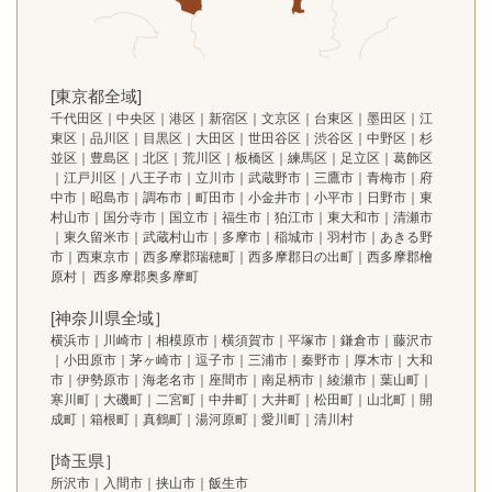
[東京都全域]
千代田区｜中央区｜港区｜新宿区｜文京区｜台東区｜墨田区｜江
東区｜品川区｜目黒区｜大田区｜世田谷区｜渋谷区｜中野区｜杉
並区｜豊島区｜北区｜荒川区｜板橋区｜練馬区｜足立区｜葛飾区
｜江戸川区｜八王子市｜立川市｜武蔵野市｜三鷹市｜青梅市｜府
中市｜昭島市｜調布市｜町田市｜小金井市｜小平市｜日野市｜東
村山市｜国分寺市｜国立市｜福生市｜狛江市｜東大和市｜清瀬市
｜東久留米市｜武蔵村山市｜多摩市｜稲城市｜羽村市｜あきる野
市｜西東京市｜西多摩郡瑞穂町｜西多摩郡日の出町｜西多摩郡檜
原村｜ 西多摩郡奥多摩町
[神奈川県全域］
横浜市｜川崎市｜相模原市｜横須賀市｜平塚市｜鎌倉市｜藤沢市
｜小田原市｜茅ヶ崎市｜逗子市｜三浦市｜秦野市｜厚木市｜大和
市｜伊勢原市｜海老名市｜座間市｜南足柄市｜綾瀬市｜葉山町｜
寒川町｜大磯町｜二宮町｜中井町｜大井町｜松田町｜山北町｜開
成町｜箱根町｜真鶴町｜湯河原町｜愛川町｜清川村
[埼玉県］
所沢市｜入間市｜挟山市｜飯生市