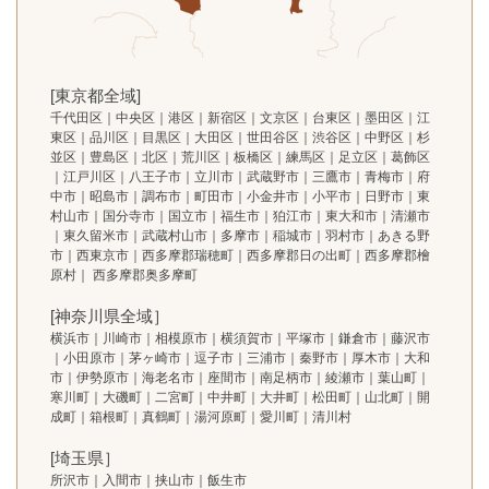
[東京都全域]
千代田区｜中央区｜港区｜新宿区｜文京区｜台東区｜墨田区｜江
東区｜品川区｜目黒区｜大田区｜世田谷区｜渋谷区｜中野区｜杉
並区｜豊島区｜北区｜荒川区｜板橋区｜練馬区｜足立区｜葛飾区
｜江戸川区｜八王子市｜立川市｜武蔵野市｜三鷹市｜青梅市｜府
中市｜昭島市｜調布市｜町田市｜小金井市｜小平市｜日野市｜東
村山市｜国分寺市｜国立市｜福生市｜狛江市｜東大和市｜清瀬市
｜東久留米市｜武蔵村山市｜多摩市｜稲城市｜羽村市｜あきる野
市｜西東京市｜西多摩郡瑞穂町｜西多摩郡日の出町｜西多摩郡檜
原村｜ 西多摩郡奥多摩町
[神奈川県全域］
横浜市｜川崎市｜相模原市｜横須賀市｜平塚市｜鎌倉市｜藤沢市
｜小田原市｜茅ヶ崎市｜逗子市｜三浦市｜秦野市｜厚木市｜大和
市｜伊勢原市｜海老名市｜座間市｜南足柄市｜綾瀬市｜葉山町｜
寒川町｜大磯町｜二宮町｜中井町｜大井町｜松田町｜山北町｜開
成町｜箱根町｜真鶴町｜湯河原町｜愛川町｜清川村
[埼玉県］
所沢市｜入間市｜挟山市｜飯生市