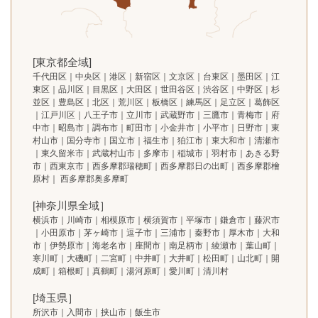
[東京都全域]
千代田区｜中央区｜港区｜新宿区｜文京区｜台東区｜墨田区｜江
東区｜品川区｜目黒区｜大田区｜世田谷区｜渋谷区｜中野区｜杉
並区｜豊島区｜北区｜荒川区｜板橋区｜練馬区｜足立区｜葛飾区
｜江戸川区｜八王子市｜立川市｜武蔵野市｜三鷹市｜青梅市｜府
中市｜昭島市｜調布市｜町田市｜小金井市｜小平市｜日野市｜東
村山市｜国分寺市｜国立市｜福生市｜狛江市｜東大和市｜清瀬市
｜東久留米市｜武蔵村山市｜多摩市｜稲城市｜羽村市｜あきる野
市｜西東京市｜西多摩郡瑞穂町｜西多摩郡日の出町｜西多摩郡檜
原村｜ 西多摩郡奥多摩町
[神奈川県全域］
横浜市｜川崎市｜相模原市｜横須賀市｜平塚市｜鎌倉市｜藤沢市
｜小田原市｜茅ヶ崎市｜逗子市｜三浦市｜秦野市｜厚木市｜大和
市｜伊勢原市｜海老名市｜座間市｜南足柄市｜綾瀬市｜葉山町｜
寒川町｜大磯町｜二宮町｜中井町｜大井町｜松田町｜山北町｜開
成町｜箱根町｜真鶴町｜湯河原町｜愛川町｜清川村
[埼玉県］
所沢市｜入間市｜挟山市｜飯生市