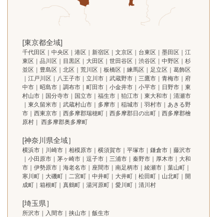
[東京都全域]
千代田区｜中央区｜港区｜新宿区｜文京区｜台東区｜墨田区｜江
東区｜品川区｜目黒区｜大田区｜世田谷区｜渋谷区｜中野区｜杉
並区｜豊島区｜北区｜荒川区｜板橋区｜練馬区｜足立区｜葛飾区
｜江戸川区｜八王子市｜立川市｜武蔵野市｜三鷹市｜青梅市｜府
中市｜昭島市｜調布市｜町田市｜小金井市｜小平市｜日野市｜東
村山市｜国分寺市｜国立市｜福生市｜狛江市｜東大和市｜清瀬市
｜東久留米市｜武蔵村山市｜多摩市｜稲城市｜羽村市｜あきる野
市｜西東京市｜西多摩郡瑞穂町｜西多摩郡日の出町｜西多摩郡檜
原村｜ 西多摩郡奥多摩町
[神奈川県全域］
横浜市｜川崎市｜相模原市｜横須賀市｜平塚市｜鎌倉市｜藤沢市
｜小田原市｜茅ヶ崎市｜逗子市｜三浦市｜秦野市｜厚木市｜大和
市｜伊勢原市｜海老名市｜座間市｜南足柄市｜綾瀬市｜葉山町｜
寒川町｜大磯町｜二宮町｜中井町｜大井町｜松田町｜山北町｜開
成町｜箱根町｜真鶴町｜湯河原町｜愛川町｜清川村
[埼玉県］
所沢市｜入間市｜挟山市｜飯生市