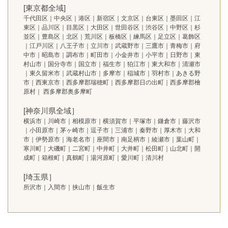
[東京都全域]
千代田区｜中央区｜港区｜新宿区｜文京区｜台東区｜墨田区｜江
東区｜品川区｜目黒区｜大田区｜世田谷区｜渋谷区｜中野区｜杉
並区｜豊島区｜北区｜荒川区｜板橋区｜練馬区｜足立区｜葛飾区
｜江戸川区｜八王子市｜立川市｜武蔵野市｜三鷹市｜青梅市｜府
中市｜昭島市｜調布市｜町田市｜小金井市｜小平市｜日野市｜東
村山市｜国分寺市｜国立市｜福生市｜狛江市｜東大和市｜清瀬市
｜東久留米市｜武蔵村山市｜多摩市｜稲城市｜羽村市｜あきる野
市｜西東京市｜西多摩郡瑞穂町｜西多摩郡日の出町｜西多摩郡檜
原村｜ 西多摩郡奥多摩町
[神奈川県全域］
横浜市｜川崎市｜相模原市｜横須賀市｜平塚市｜鎌倉市｜藤沢市
｜小田原市｜茅ヶ崎市｜逗子市｜三浦市｜秦野市｜厚木市｜大和
市｜伊勢原市｜海老名市｜座間市｜南足柄市｜綾瀬市｜葉山町｜
寒川町｜大磯町｜二宮町｜中井町｜大井町｜松田町｜山北町｜開
成町｜箱根町｜真鶴町｜湯河原町｜愛川町｜清川村
[埼玉県］
所沢市｜入間市｜挟山市｜飯生市