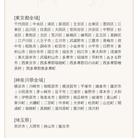
[東京都全域]
千代田区｜中央区｜港区｜新宿区｜文京区｜台東区｜墨田区｜江
東区｜品川区｜目黒区｜大田区｜世田谷区｜渋谷区｜中野区｜杉
並区｜豊島区｜北区｜荒川区｜板橋区｜練馬区｜足立区｜葛飾区
｜江戸川区｜八王子市｜立川市｜武蔵野市｜三鷹市｜青梅市｜府
中市｜昭島市｜調布市｜町田市｜小金井市｜小平市｜日野市｜東
村山市｜国分寺市｜国立市｜福生市｜狛江市｜東大和市｜清瀬市
｜東久留米市｜武蔵村山市｜多摩市｜稲城市｜羽村市｜あきる野
市｜西東京市｜西多摩郡瑞穂町｜西多摩郡日の出町｜西多摩郡檜
原村｜ 西多摩郡奥多摩町
[神奈川県全域］
横浜市｜川崎市｜相模原市｜横須賀市｜平塚市｜鎌倉市｜藤沢市
｜小田原市｜茅ヶ崎市｜逗子市｜三浦市｜秦野市｜厚木市｜大和
市｜伊勢原市｜海老名市｜座間市｜南足柄市｜綾瀬市｜葉山町｜
寒川町｜大磯町｜二宮町｜中井町｜大井町｜松田町｜山北町｜開
成町｜箱根町｜真鶴町｜湯河原町｜愛川町｜清川村
[埼玉県］
所沢市｜入間市｜挟山市｜飯生市