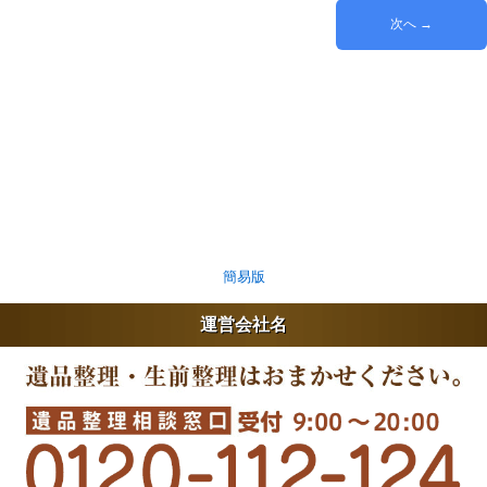
次へ →
簡易版
運営会社名