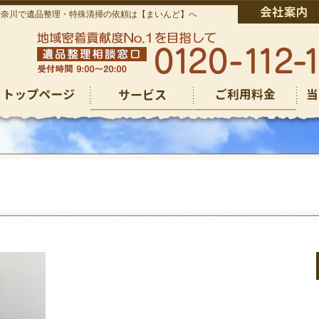
神奈川で遺品整理・特殊清掃の依頼は【まいんど】へ
仏壇回収
仏壇回収
その他のご依頼
ゴミ屋敷清掃
遺品整理
生前整理
特殊清掃
その他のご依頼
ゴミ屋敷清掃
遺品整理
生前整理
特殊清掃
お焚き上げ供養
お焚き上げ供養