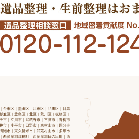
｜台東区｜墨田区｜江東区｜品川区｜目黒
杉並区｜豊島区｜北区｜荒川区｜板橋区｜
子市｜立川市｜武蔵野市｜三鷹市｜青梅市
井市｜小平市｜日野市｜東村山市｜国分寺
清瀬市｜東久留米市｜武蔵村山市｜多摩市
｜西多摩郡瑞穂町｜西多摩郡日の出町｜西