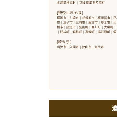
多摩郡檜原村｜ 西多摩郡奥多摩町
[神奈川県全域］
横浜市｜川崎市｜相模原市｜横須賀市｜平
市｜逗子市｜三浦市｜秦野市｜厚木市｜大
柄市｜綾瀬市｜葉山町｜寒川町｜大磯町｜
｜開成町｜箱根町｜真鶴町｜湯河原町｜愛
[埼玉県］
所沢市｜入間市｜挟山市｜飯生市