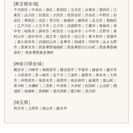
[東京都全域]
千代田区｜中央区｜港区｜新宿区｜文京区｜台東区｜墨田区｜江
東区｜品川区｜目黒区｜大田区｜世田谷区｜渋谷区｜中野区｜杉
並区｜豊島区｜北区｜荒川区｜板橋区｜練馬区｜足立区｜葛飾区
｜江戸川区｜八王子市｜立川市｜武蔵野市｜三鷹市｜青梅市｜府
中市｜昭島市｜調布市｜町田市｜小金井市｜小平市｜日野市｜東
村山市｜国分寺市｜国立市｜福生市｜狛江市｜東大和市｜清瀬市
｜東久留米市｜武蔵村山市｜多摩市｜稲城市｜羽村市｜あきる野
市｜西東京市｜西多摩郡瑞穂町｜西多摩郡日の出町｜西多摩郡檜
原村｜ 西多摩郡奥多摩町
[神奈川県全域］
横浜市｜川崎市｜相模原市｜横須賀市｜平塚市｜鎌倉市｜藤沢市
｜小田原市｜茅ヶ崎市｜逗子市｜三浦市｜秦野市｜厚木市｜大和
市｜伊勢原市｜海老名市｜座間市｜南足柄市｜綾瀬市｜葉山町｜
寒川町｜大磯町｜二宮町｜中井町｜大井町｜松田町｜山北町｜開
成町｜箱根町｜真鶴町｜湯河原町｜愛川町｜清川村
[埼玉県］
所沢市｜入間市｜挟山市｜飯生市