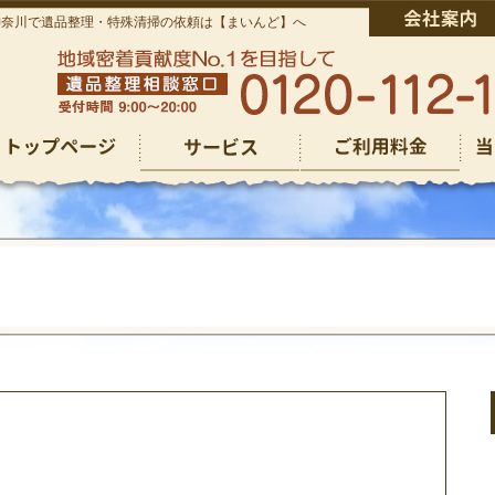
神奈川で遺品整理・特殊清掃の依頼は【まいんど】へ
仏壇回収
仏壇回収
その他のご依頼
ゴミ屋敷清掃
遺品整理
生前整理
特殊清掃
その他のご依頼
ゴミ屋敷清掃
遺品整理
生前整理
特殊清掃
お焚き上げ供養
お焚き上げ供養