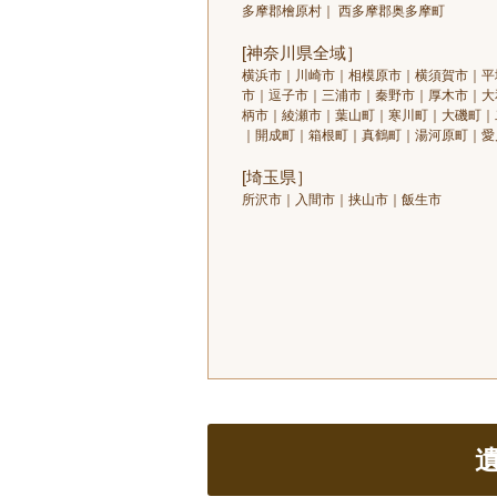
多摩郡檜原村｜ 西多摩郡奥多摩町
[神奈川県全域］
横浜市｜川崎市｜相模原市｜横須賀市｜平
市｜逗子市｜三浦市｜秦野市｜厚木市｜大
柄市｜綾瀬市｜葉山町｜寒川町｜大磯町｜
｜開成町｜箱根町｜真鶴町｜湯河原町｜愛
[埼玉県］
所沢市｜入間市｜挟山市｜飯生市