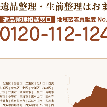
｜台東区｜墨田区｜江東区｜品川区｜目黒
杉並区｜豊島区｜北区｜荒川区｜板橋区｜
子市｜立川市｜武蔵野市｜三鷹市｜青梅市
井市｜小平市｜日野市｜東村山市｜国分寺
清瀬市｜東久留米市｜武蔵村山市｜多摩市
｜西多摩郡瑞穂町｜西多摩郡日の出町｜西