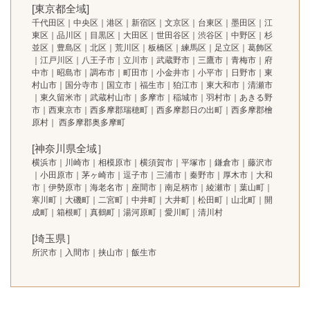
[東京都全域]
千代田区｜中央区｜港区｜新宿区｜文京区｜台東区｜墨田区｜江
東区｜品川区｜目黒区｜大田区｜世田谷区｜渋谷区｜中野区｜杉
並区｜豊島区｜北区｜荒川区｜板橋区｜練馬区｜足立区｜葛飾区
｜江戸川区｜八王子市｜立川市｜武蔵野市｜三鷹市｜青梅市｜府
中市｜昭島市｜調布市｜町田市｜小金井市｜小平市｜日野市｜東
村山市｜国分寺市｜国立市｜福生市｜狛江市｜東大和市｜清瀬市
｜東久留米市｜武蔵村山市｜多摩市｜稲城市｜羽村市｜あきる野
市｜西東京市｜西多摩郡瑞穂町｜西多摩郡日の出町｜西多摩郡檜
原村｜ 西多摩郡奥多摩町
[神奈川県全域］
横浜市｜川崎市｜相模原市｜横須賀市｜平塚市｜鎌倉市｜藤沢市
｜小田原市｜茅ヶ崎市｜逗子市｜三浦市｜秦野市｜厚木市｜大和
市｜伊勢原市｜海老名市｜座間市｜南足柄市｜綾瀬市｜葉山町｜
寒川町｜大磯町｜二宮町｜中井町｜大井町｜松田町｜山北町｜開
成町｜箱根町｜真鶴町｜湯河原町｜愛川町｜清川村
[埼玉県］
所沢市｜入間市｜挟山市｜飯生市