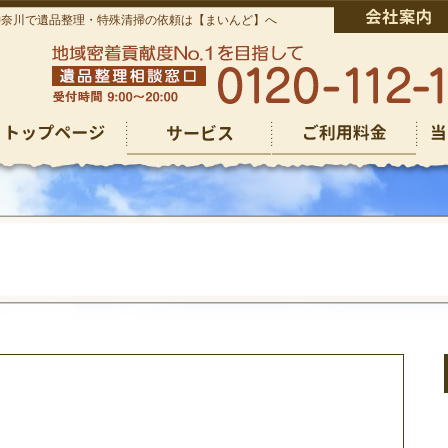
神奈川で遺品整理・特殊清掃の依頼は【まいんど】へ
仏壇回収
仏壇回収
その他のご依頼
ゴミ屋敷清掃
遺品整理
生前整理
特殊清掃
その他のご依頼
ゴミ屋敷清掃
遺品整理
生前整理
特殊清掃
お焚き上げ供養
お焚き上げ供養