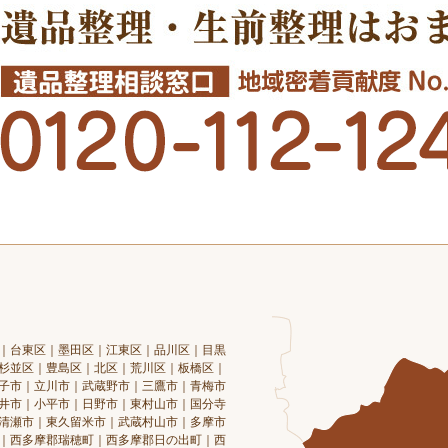
｜台東区｜墨田区｜江東区｜品川区｜目黒
杉並区｜豊島区｜北区｜荒川区｜板橋区｜
子市｜立川市｜武蔵野市｜三鷹市｜青梅市
井市｜小平市｜日野市｜東村山市｜国分寺
清瀬市｜東久留米市｜武蔵村山市｜多摩市
｜西多摩郡瑞穂町｜西多摩郡日の出町｜西