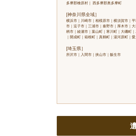
多摩郡檜原村｜ 西多摩郡奥多摩町
[神奈川県全域］
横浜市｜川崎市｜相模原市｜横須賀市｜平
市｜逗子市｜三浦市｜秦野市｜厚木市｜大
柄市｜綾瀬市｜葉山町｜寒川町｜大磯町｜
｜開成町｜箱根町｜真鶴町｜湯河原町｜愛
[埼玉県］
所沢市｜入間市｜挟山市｜飯生市