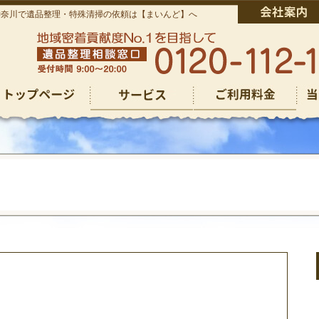
神奈川で遺品整理・特殊清掃の依頼は【まいんど】へ
仏壇回収
仏壇回収
その他のご依頼
ゴミ屋敷清掃
遺品整理
生前整理
特殊清掃
その他のご依頼
ゴミ屋敷清掃
遺品整理
生前整理
特殊清掃
お焚き上げ供養
お焚き上げ供養