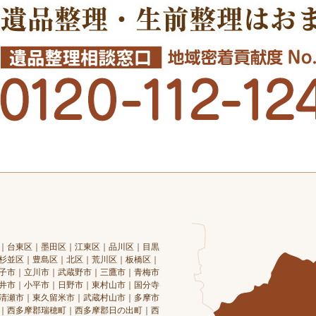
｜台東区｜墨田区｜江東区｜品川区｜目黒
杉並区｜豊島区｜北区｜荒川区｜板橋区｜
子市｜立川市｜武蔵野市｜三鷹市｜青梅市
井市｜小平市｜日野市｜東村山市｜国分寺
清瀬市｜東久留米市｜武蔵村山市｜多摩市
｜西多摩郡瑞穂町｜西多摩郡日の出町｜西