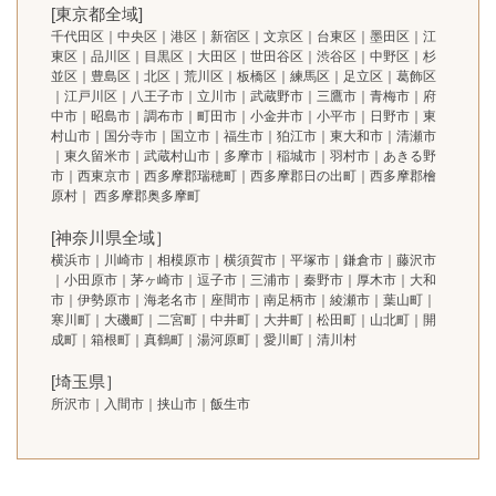
[東京都全域]
千代田区｜中央区｜港区｜新宿区｜文京区｜台東区｜墨田区｜江
東区｜品川区｜目黒区｜大田区｜世田谷区｜渋谷区｜中野区｜杉
並区｜豊島区｜北区｜荒川区｜板橋区｜練馬区｜足立区｜葛飾区
｜江戸川区｜八王子市｜立川市｜武蔵野市｜三鷹市｜青梅市｜府
中市｜昭島市｜調布市｜町田市｜小金井市｜小平市｜日野市｜東
村山市｜国分寺市｜国立市｜福生市｜狛江市｜東大和市｜清瀬市
｜東久留米市｜武蔵村山市｜多摩市｜稲城市｜羽村市｜あきる野
市｜西東京市｜西多摩郡瑞穂町｜西多摩郡日の出町｜西多摩郡檜
原村｜ 西多摩郡奥多摩町
[神奈川県全域］
横浜市｜川崎市｜相模原市｜横須賀市｜平塚市｜鎌倉市｜藤沢市
｜小田原市｜茅ヶ崎市｜逗子市｜三浦市｜秦野市｜厚木市｜大和
市｜伊勢原市｜海老名市｜座間市｜南足柄市｜綾瀬市｜葉山町｜
寒川町｜大磯町｜二宮町｜中井町｜大井町｜松田町｜山北町｜開
成町｜箱根町｜真鶴町｜湯河原町｜愛川町｜清川村
[埼玉県］
所沢市｜入間市｜挟山市｜飯生市