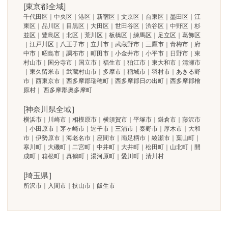
[東京都全域]
千代田区｜中央区｜港区｜新宿区｜文京区｜台東区｜墨田区｜江
東区｜品川区｜目黒区｜大田区｜世田谷区｜渋谷区｜中野区｜杉
並区｜豊島区｜北区｜荒川区｜板橋区｜練馬区｜足立区｜葛飾区
｜江戸川区｜八王子市｜立川市｜武蔵野市｜三鷹市｜青梅市｜府
中市｜昭島市｜調布市｜町田市｜小金井市｜小平市｜日野市｜東
村山市｜国分寺市｜国立市｜福生市｜狛江市｜東大和市｜清瀬市
｜東久留米市｜武蔵村山市｜多摩市｜稲城市｜羽村市｜あきる野
市｜西東京市｜西多摩郡瑞穂町｜西多摩郡日の出町｜西多摩郡檜
原村｜ 西多摩郡奥多摩町
[神奈川県全域］
横浜市｜川崎市｜相模原市｜横須賀市｜平塚市｜鎌倉市｜藤沢市
｜小田原市｜茅ヶ崎市｜逗子市｜三浦市｜秦野市｜厚木市｜大和
市｜伊勢原市｜海老名市｜座間市｜南足柄市｜綾瀬市｜葉山町｜
寒川町｜大磯町｜二宮町｜中井町｜大井町｜松田町｜山北町｜開
成町｜箱根町｜真鶴町｜湯河原町｜愛川町｜清川村
[埼玉県］
所沢市｜入間市｜挟山市｜飯生市