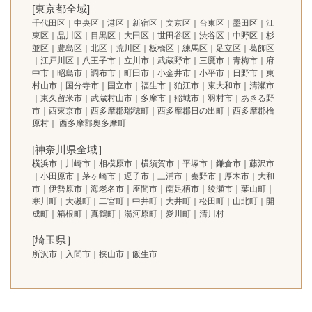
[東京都全域]
千代田区｜中央区｜港区｜新宿区｜文京区｜台東区｜墨田区｜江
東区｜品川区｜目黒区｜大田区｜世田谷区｜渋谷区｜中野区｜杉
並区｜豊島区｜北区｜荒川区｜板橋区｜練馬区｜足立区｜葛飾区
｜江戸川区｜八王子市｜立川市｜武蔵野市｜三鷹市｜青梅市｜府
中市｜昭島市｜調布市｜町田市｜小金井市｜小平市｜日野市｜東
村山市｜国分寺市｜国立市｜福生市｜狛江市｜東大和市｜清瀬市
｜東久留米市｜武蔵村山市｜多摩市｜稲城市｜羽村市｜あきる野
市｜西東京市｜西多摩郡瑞穂町｜西多摩郡日の出町｜西多摩郡檜
原村｜ 西多摩郡奥多摩町
[神奈川県全域］
横浜市｜川崎市｜相模原市｜横須賀市｜平塚市｜鎌倉市｜藤沢市
｜小田原市｜茅ヶ崎市｜逗子市｜三浦市｜秦野市｜厚木市｜大和
市｜伊勢原市｜海老名市｜座間市｜南足柄市｜綾瀬市｜葉山町｜
寒川町｜大磯町｜二宮町｜中井町｜大井町｜松田町｜山北町｜開
成町｜箱根町｜真鶴町｜湯河原町｜愛川町｜清川村
[埼玉県］
所沢市｜入間市｜挟山市｜飯生市