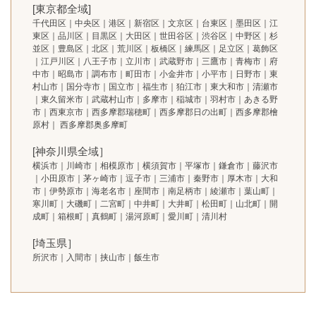
[東京都全域]
千代田区｜中央区｜港区｜新宿区｜文京区｜台東区｜墨田区｜江
東区｜品川区｜目黒区｜大田区｜世田谷区｜渋谷区｜中野区｜杉
並区｜豊島区｜北区｜荒川区｜板橋区｜練馬区｜足立区｜葛飾区
｜江戸川区｜八王子市｜立川市｜武蔵野市｜三鷹市｜青梅市｜府
中市｜昭島市｜調布市｜町田市｜小金井市｜小平市｜日野市｜東
村山市｜国分寺市｜国立市｜福生市｜狛江市｜東大和市｜清瀬市
｜東久留米市｜武蔵村山市｜多摩市｜稲城市｜羽村市｜あきる野
市｜西東京市｜西多摩郡瑞穂町｜西多摩郡日の出町｜西多摩郡檜
原村｜ 西多摩郡奥多摩町
[神奈川県全域］
横浜市｜川崎市｜相模原市｜横須賀市｜平塚市｜鎌倉市｜藤沢市
｜小田原市｜茅ヶ崎市｜逗子市｜三浦市｜秦野市｜厚木市｜大和
市｜伊勢原市｜海老名市｜座間市｜南足柄市｜綾瀬市｜葉山町｜
寒川町｜大磯町｜二宮町｜中井町｜大井町｜松田町｜山北町｜開
成町｜箱根町｜真鶴町｜湯河原町｜愛川町｜清川村
[埼玉県］
所沢市｜入間市｜挟山市｜飯生市