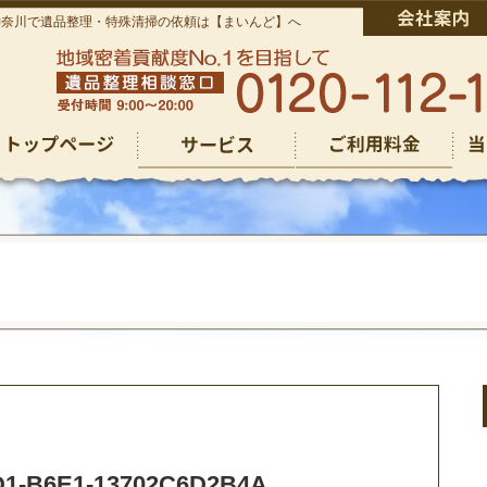
神奈川で遺品整理・特殊清掃の依頼は【まいんど】へ
仏壇回収
仏壇回収
その他のご依頼
ゴミ屋敷清掃
遺品整理
生前整理
特殊清掃
その他のご依頼
ゴミ屋敷清掃
遺品整理
生前整理
特殊清掃
お焚き上げ供養
お焚き上げ供養
D1-B6E1-13702C6D2B4A