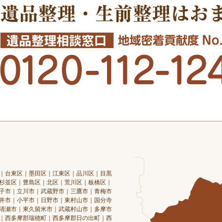
｜台東区｜墨田区｜江東区｜品川区｜目黒
杉並区｜豊島区｜北区｜荒川区｜板橋区｜
子市｜立川市｜武蔵野市｜三鷹市｜青梅市
井市｜小平市｜日野市｜東村山市｜国分寺
清瀬市｜東久留米市｜武蔵村山市｜多摩市
｜西多摩郡瑞穂町｜西多摩郡日の出町｜西