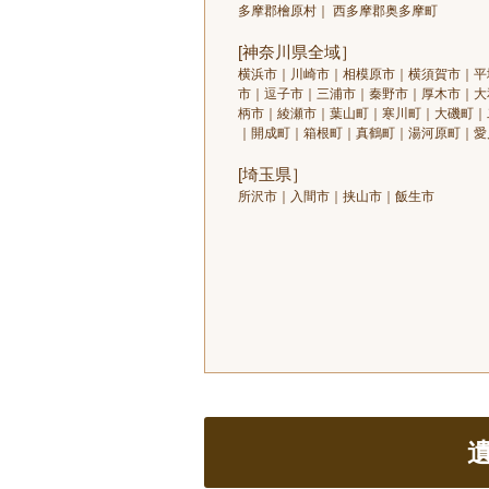
多摩郡檜原村｜ 西多摩郡奥多摩町
[神奈川県全域］
横浜市｜川崎市｜相模原市｜横須賀市｜平
市｜逗子市｜三浦市｜秦野市｜厚木市｜大
柄市｜綾瀬市｜葉山町｜寒川町｜大磯町｜
｜開成町｜箱根町｜真鶴町｜湯河原町｜愛
[埼玉県］
所沢市｜入間市｜挟山市｜飯生市