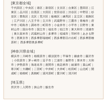
[東京都全域]
千代田区｜中央区｜港区｜新宿区｜文京区｜台東区｜墨田区｜江
東区｜品川区｜目黒区｜大田区｜世田谷区｜渋谷区｜中野区｜杉
並区｜豊島区｜北区｜荒川区｜板橋区｜練馬区｜足立区｜葛飾区
｜江戸川区｜八王子市｜立川市｜武蔵野市｜三鷹市｜青梅市｜府
中市｜昭島市｜調布市｜町田市｜小金井市｜小平市｜日野市｜東
村山市｜国分寺市｜国立市｜福生市｜狛江市｜東大和市｜清瀬市
｜東久留米市｜武蔵村山市｜多摩市｜稲城市｜羽村市｜あきる野
市｜西東京市｜西多摩郡瑞穂町｜西多摩郡日の出町｜西多摩郡檜
原村｜ 西多摩郡奥多摩町
[神奈川県全域］
横浜市｜川崎市｜相模原市｜横須賀市｜平塚市｜鎌倉市｜藤沢市
｜小田原市｜茅ヶ崎市｜逗子市｜三浦市｜秦野市｜厚木市｜大和
市｜伊勢原市｜海老名市｜座間市｜南足柄市｜綾瀬市｜葉山町｜
寒川町｜大磯町｜二宮町｜中井町｜大井町｜松田町｜山北町｜開
成町｜箱根町｜真鶴町｜湯河原町｜愛川町｜清川村
[埼玉県］
所沢市｜入間市｜挟山市｜飯生市