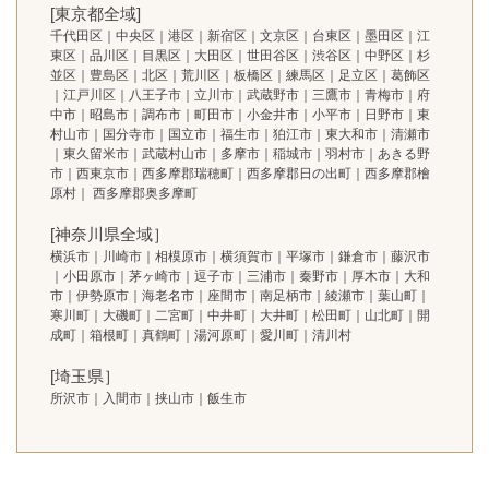
[東京都全域]
千代田区｜中央区｜港区｜新宿区｜文京区｜台東区｜墨田区｜江
東区｜品川区｜目黒区｜大田区｜世田谷区｜渋谷区｜中野区｜杉
並区｜豊島区｜北区｜荒川区｜板橋区｜練馬区｜足立区｜葛飾区
｜江戸川区｜八王子市｜立川市｜武蔵野市｜三鷹市｜青梅市｜府
中市｜昭島市｜調布市｜町田市｜小金井市｜小平市｜日野市｜東
村山市｜国分寺市｜国立市｜福生市｜狛江市｜東大和市｜清瀬市
｜東久留米市｜武蔵村山市｜多摩市｜稲城市｜羽村市｜あきる野
市｜西東京市｜西多摩郡瑞穂町｜西多摩郡日の出町｜西多摩郡檜
原村｜ 西多摩郡奥多摩町
[神奈川県全域］
横浜市｜川崎市｜相模原市｜横須賀市｜平塚市｜鎌倉市｜藤沢市
｜小田原市｜茅ヶ崎市｜逗子市｜三浦市｜秦野市｜厚木市｜大和
市｜伊勢原市｜海老名市｜座間市｜南足柄市｜綾瀬市｜葉山町｜
寒川町｜大磯町｜二宮町｜中井町｜大井町｜松田町｜山北町｜開
成町｜箱根町｜真鶴町｜湯河原町｜愛川町｜清川村
[埼玉県］
所沢市｜入間市｜挟山市｜飯生市